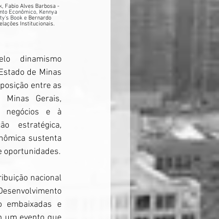
k, 
Fabio Alves Barbosa - 
nto Econômico, Kennya 
ty's Book e 
Bernardo 
lações Institucionais.
lo dinamismo 
Estado de Minas 
posição entre as 
Minas Gerais, 
 negócios e à 
o estratégica, 
nômica sustenta 
e oportunidades.
ibuição nacional 
Desenvolvimento 
 embaixadas e 
m um evento que 