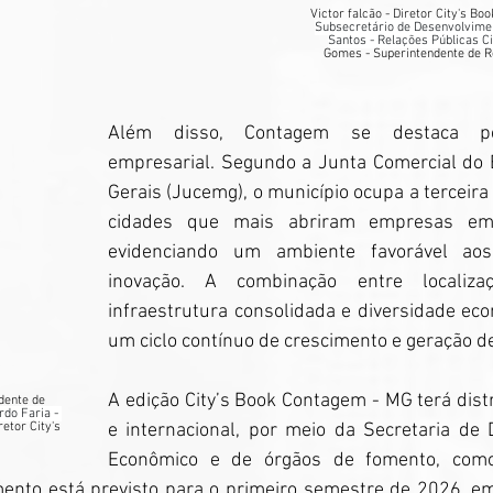
Victor falcão - Diretor City's Boo
Subsecretário de Desenvolvime
Santos - Relações Públicas Ci
Gomes - Superintendente de Re
Além disso, Contagem se destaca pe
empresarial. Segundo a Junta Comercial do 
Gerais (Jucemg), o município ocupa a terceira 
cidades que mais abriram empresas em 
evidenciando um ambiente favorável aos
inovação. A combinação entre localizaçã
infraestrutura consolidada e diversidade eco
um ciclo contínuo de crescimento e geração d
A edição City’s Book Contagem - MG terá distr
dente de 
rdo Faria - 
retor City's 
e internacional, por meio da Secretaria de 
Econômico e de órgãos de fomento, como
ento está previsto para o primeiro semestre de 2026, e