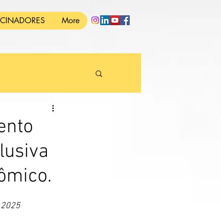
OCINADORES
More
ento
lusiva
ômico.
 2025 