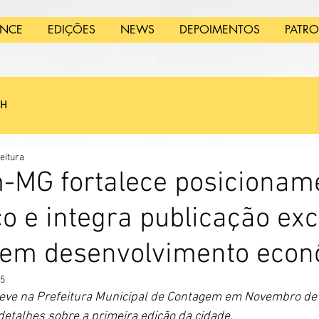
ANCE
EDIÇÕES
NEWS
DEPOIMENTOS
PATR
SH
eitura
-MG fortalece posicionam
co e integra publicação exc
 em desenvolvimento econ
25
steve na Prefeitura Municipal de Contagem em Novembro de
etalhes sobre a primeira edição da cidade.