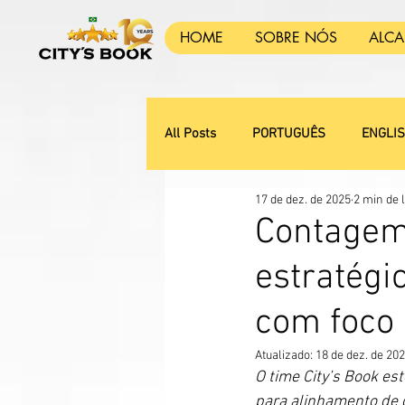
HOME
SOBRE NÓS
ALC
All Posts
PORTUGUÊS
ENGLI
17 de dez. de 2025
2 min de l
Contagem
estratégi
com foco
Atualizado:
18 de dez. de 20
O time City’s Book e
para alinhamento de d