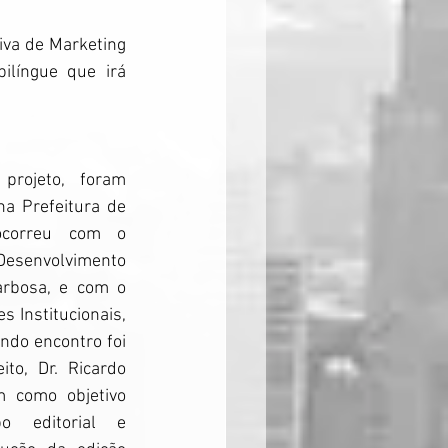
iva de Marketing 
língue que irá 
rojeto, foram 
a Prefeitura de 
ocorreu com o 
envolvimento 
rbosa, e com o 
 Institucionais, 
do encontro foi 
to, Dr. Ricardo 
m como objetivo 
po editorial e 