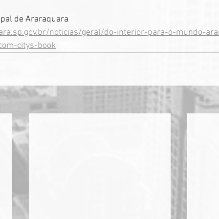
ipal de Araraquara
ra.sp.gov.br/noticias/geral/do-interior-para-o-mundo-ar
-com-citys-book