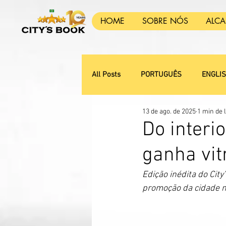
HOME
SOBRE NÓS
ALC
All Posts
PORTUGUÊS
ENGLI
13 de ago. de 2025
1 min de l
Do interi
ganha vit
Edição inédita do Cit
promoção da cidade no