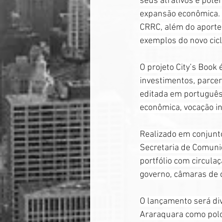
seus atrativos e pot
expansão econômica. A
CRRC, além do aporte 
exemplos do novo cicl
O projeto City’s Book 
investimentos, parceri
editada em português
econômica, vocação in
Realizado em conjunt
Secretaria de Comunic
portfólio com circula
governo, câmaras de 
O lançamento será di
Araraquara como polo