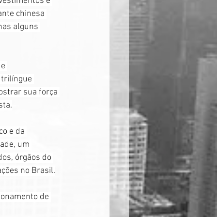
vestimentos e 
ante chinesa 
nas alguns 
de 
trilíngue 
strar sua força 
sta.
o e da 
dade, um 
dos, órgãos do 
ções no Brasil.
ionamento de 