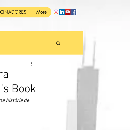
OCINADORES
More
ra
y’s Book
a história de 