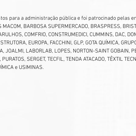
stos para a administração pública e foi patrocinado pelas 
S MACOM, BARBOSA SUPERMERCADO, BRASPRESS, BRISTO
RULHOS, COMFRIO, CONSTRUMEDICI, CUMMINS, DAC, DOMI
TRUTORA, EUROPA, FACCHINI, GLP, GOTA QUÍMICA, GRUPO
CA, JOALMI, LABORLAB, LOPES, NORTON-SAINT GOBAIN, PE
, PURATOS, SERGET, TECFIL, TENDA ATACADO, TÊXTIL TECN
ÍMICA e USIMINAS.