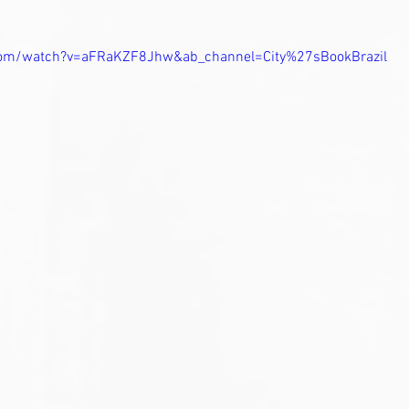
com/watch?v=aFRaKZF8Jhw&ab_channel=City%27sBookBrazil