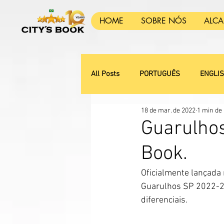
HOME
SOBRE NÓS
ALC
All Posts
PORTUGUÊS
ENGLI
18 de mar. de 2022
1 min de 
Guarulhos
Book.
Oficialmente lançada 
Guarulhos SP 2022-23
diferenciais.