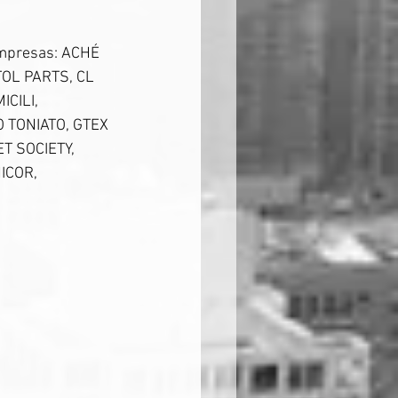
empresas: ACHÉ 
L PARTS, CL 
CILI, 
 TONIATO, GTEX 
T SOCIETY, 
ICOR, 