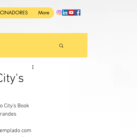
OCINADORES
More
ity's
 City's Book 
grandes 
ntemplado com 