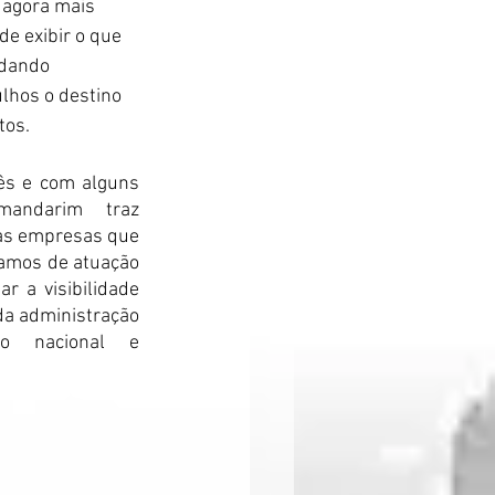
 agora mais 
e exibir o que 
idando 
lhos o destino 
tos.
ês e com alguns 
ndarim traz 
as empresas que 
amos de atuação 
 a visibilidade 
da administração 
o nacional e 